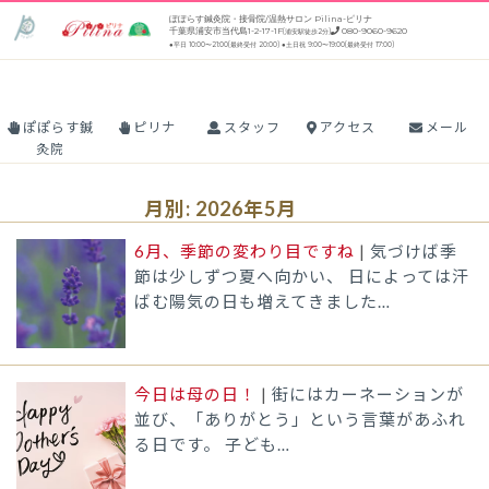
コ
ぽぽらす鍼灸院・接骨院/温熱サロン Pilina-ピリナ
メニュー
千葉県浦安市当代島1-2-17-1F
080-9060-9620
(浦安駅徒歩2分)
ン
●平日 10:00〜21:00(最終受付 20:00) ●土日祝 9:00〜19:00(最終受付 17:00)
テ
ン
ツ
ぽぽらす鍼
ピリナ
スタッフ
アクセス
メール
に
灸院
ス
キ
月別: 2026年5月
ッ
6月、季節の変わり目ですね
|
気づけば季
プ
節は少しずつ夏へ向かい、 日によっては汗
ばむ陽気の日も増えてきました…
今日は母の日！
|
街にはカーネーションが
並び、「ありがとう」という言葉があふれ
る日です。 子ども…